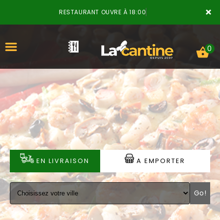
×
RESTAURANT OUVRE À 18:00
0
ACCUEIL
LA CARTE
VOTRE COMPTE
EN LIVRAISON
A EMPORTER
NOTRE RESTAURANT
Go!
VOS AVIS
MENTIONS LÉGALES