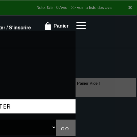
×
×
Note: 0/5 - 0 Avis -
>> voir la liste des avis
Panier
r / S'inscrire
Panier Vide !