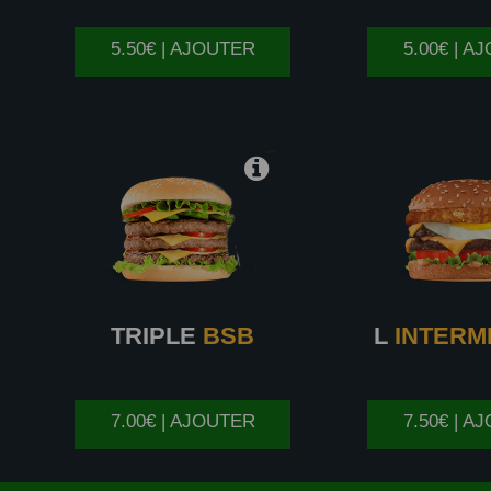
5.50€ | AJOUTER
5.00€ | A
TRIPLE
BSB
L
INTERM
7.00€ | AJOUTER
7.50€ | A