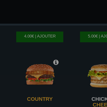
CHICKEN
BS
4.00€ | AJOUTER
5.00€ | A
COUNTRY
CHIC
CHE