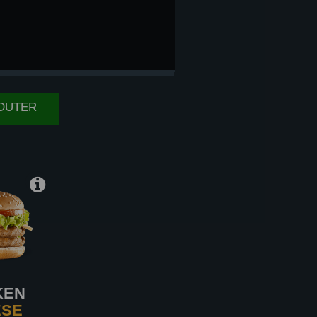
B
JOUTER
KEN
ESE