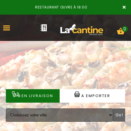
×
RESTAURANT OUVRE À 18:00
0
ACCUEIL
LA CARTE
VOTRE COMPTE
EN LIVRAISON
A EMPORTER
NOTRE RESTAURANT
Go!
VOS AVIS
MENTIONS LÉGALES