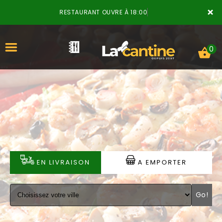
×
RESTAURANT OUVRE À 18:00
0
ACCUEIL
LA CARTE
VOTRE COMPTE
EN LIVRAISON
A EMPORTER
NOTRE RESTAURANT
Go!
VOS AVIS
MENTIONS LÉGALES